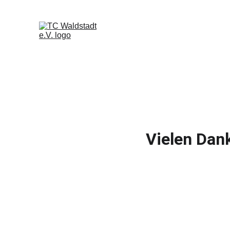
Home
New
Vielen Dank
Am 
04. Oktober 2025
 haben wir gemei