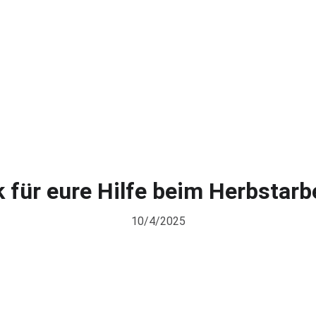
s
Verein
Spielbetrieb
Dart
Boule
Mitglied werden
Sponsor
 für eure Hilfe beim Herbstarb
10/4/2025
nsam unsere Anlage fit für 