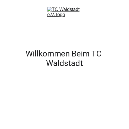
Willkommen Beim TC 
Waldstadt
Werde Teil unserer 
Tennisfamilie und 
entdecke die Freude am 
Spiel! Wir freuen uns auf 
dich im Tennisclub 
Waldstadt!